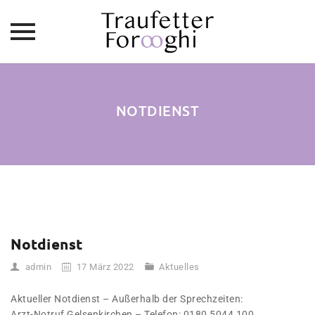
Skip
to
content
NOTDIENST
Notdienst
admin
17 März 2022
Aktuelles
Aktueller Notdienst – Außerhalb der Sprechzeiten:
Arzt-Notruf Gelsenkirchen – Telefon: 0180 5044 100